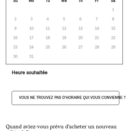
Su
Mo
Tu
We
Th
Fr
Sa
1
2
3
4
5
6
7
8
9
10
11
12
13
14
15
16
17
18
19
20
21
22
23
24
25
26
27
28
29
30
31
Heure souhaitée
VOUS NE TROUVEZ PAS D'HORAIRE QUI VOUS CONVIENNE ?
Quand aviez-vous prévu d’acheter un nouveau