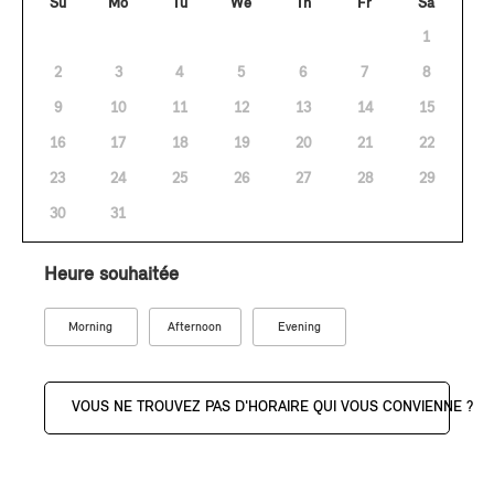
Su
Mo
Tu
We
Th
Fr
Sa
1
2
3
4
5
6
7
8
9
10
11
12
13
14
15
16
17
18
19
20
21
22
23
24
25
26
27
28
29
30
31
Heure souhaitée
Morning
Afternoon
Evening
VOUS NE TROUVEZ PAS D'HORAIRE QUI VOUS CONVIENNE ?