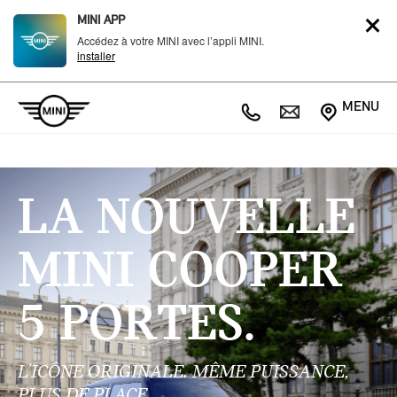
MINI APP
Accédez à votre MINI avec l’appli MINI.
installer
MENU
LA NOUVELLE
MINI COOPER
5 PORTES.
L'ICÔNE ORIGINALE. MÊME PUISSANCE,
PLUS DE PLACE.