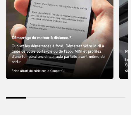
Démarrage du moteur à distance.*
Oubliez les démarrages à froid. Démarrez votre MINI à
l’aide de votre porte-clé ou de l’appli MINI et profitez
Pan
d’une température d’habitacle parfaite avant même de
Let
sortir.
Sun
dri
*Non offert de série sur la Cooper C.