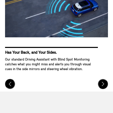
Has Your Back, and Your Sides.
Ke
Our standard Driving Assistant with Blind Spot Monitoring
Wit
catches what you might miss and alerts you through visual
Go,
cues in the side mirrors and steering wheel vibration.
and
veh