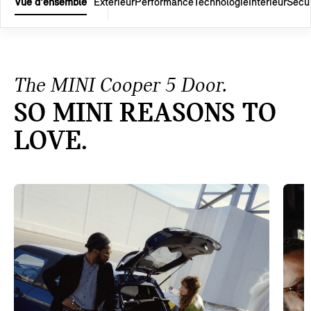
Vue d'ensemble
Extérieur
Performance
Technologie
Intérieur
Sécur
The MINI Cooper 5 Door.
SO MINI REASONS TO
LOVE.