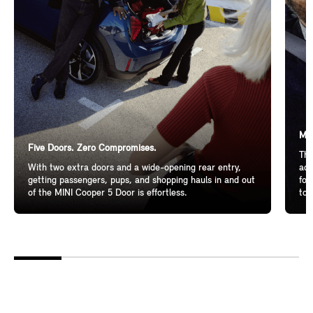
Mor
Five Doors. Zero Compromises.
The
With two extra doors and a wide-opening rear entry,
add
getting passengers, pups, and shopping hauls in and out
for
of the MINI Cooper 5 Door is effortless.
to 