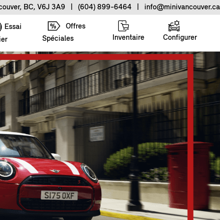
ncouver, BC, V6J 3A9
|
(604) 899-6464
|
info@minivancouver.ca
Offres
Essai
Inventaire
Configurer
Spéciales
ier