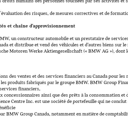
s droits humains des personnes touchées par ses activités et 
d'évaluation des risques, de mesures correctives et de formati
ités et chaîne d’approvisionnement
MW, un constructeur automobile et un prestataire de servic
nada et distribue et vend des véhicules et d’autres biens sur l
che Motoren Werke Aktiengesellschaft (« BMW AG »), dont le s
ons des ventes et des services financiers au Canada pour l
end les produits fabriqués par le groupe BMW. BMW Group Fin
 services financiers,
x concessionnaires ainsi que des prêts à la consommation et d
nce Centre Inc. est une société de portefeuille qui ne conclut
énéficie
s par BMW Group Canada, notamment en matière de comptabilit