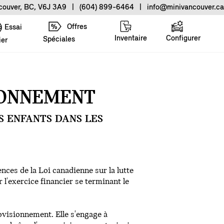
ncouver, BC, V6J 3A9
|
(604) 899-6464
|
info@minivancouver.ca
Offres
Essai
Inventaire
Configurer
Spéciales
ier
IONNEMENT
S ENFANTS DANS LES
es de la Loi canadienne sur la lutte
r l'exercice financier se terminant le
ovisionnement. Elle s'engage à