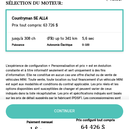
SÉLECTION DU MOTEUR:
Countryman SE ALL4
Prix tout compris: 63 726 $
jusqu’à 308 ch
(FR)
up to 341 km
5,6 sec
Puissance
Autonomie Électrique
0-100
L’expérience de configuration « Personnalisation et prix » est en évolution
constante et à titre informatif seulement et sert uniquement à des fins
d’information. Elle ne constitue en aucun cas une offre d’achat ou de vente de
véhicules MINI. Toute vente, toute location ou tout financement d'un véhicule MINI
est sujet aux modalités et conditions du contrat applicable. Les prix réels et les
options disponibles sont susceptibles de changer et peuvent varier de ceux
indiqués dans la liste récapitulative. Les prix et spécifications indiqués sont basés
sur les prix de détail suggérés par le fabricant (PDSF). Les concessionnaires sont
libres de fixer leurs propres prix.
CONTINUER
Prix configuré tout compris
Paiement mensuel
64 426 $