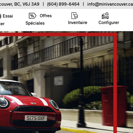
ncouver, BC, V6J 3A9
|
(604) 899-6464
|
info@minivancouver.ca
Offres
Essai
Inventaire
Configurer
Spéciales
ier