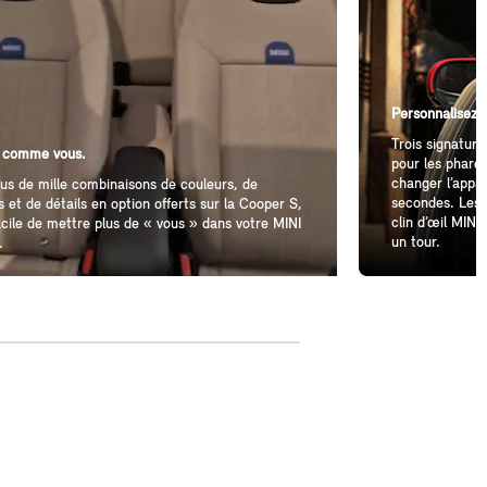
Personnalisez v
Trois signatur
 comme vous.
pour les phares
changer l’appa
us de mille combinaisons de couleurs, de
secondes. Les 
ns et de détails en option offerts sur la Cooper S,
clin d’œil MINI,
facile de mettre plus de « vous » dans votre MINI
un tour.
.