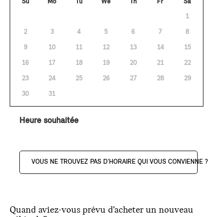
Su
Mo
Tu
We
Th
Fr
Sa
1
2
3
4
5
6
7
8
9
10
11
12
13
14
15
16
17
18
19
20
21
22
23
24
25
26
27
28
29
30
31
Heure souhaitée
VOUS NE TROUVEZ PAS D'HORAIRE QUI VOUS CONVIENNE ?
Quand aviez-vous prévu d’acheter un nouveau